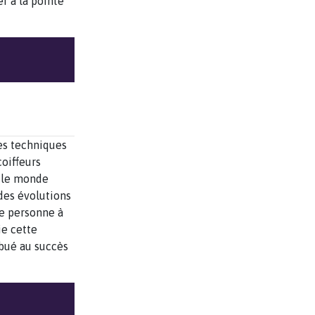
r à la pointe
ses techniques
coiffeurs
ut le monde
des évolutions
ue personne à
ie cette
ibué au succès