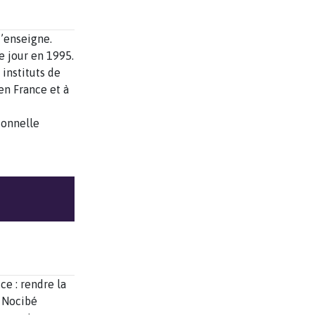
d’enseigne.
e jour en 1995.
instituts de
en France et à
ionnelle
ce : rendre la
, Nocibé