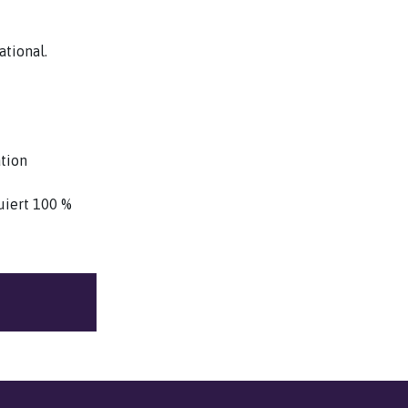
tional.
ation
uiert 100 %