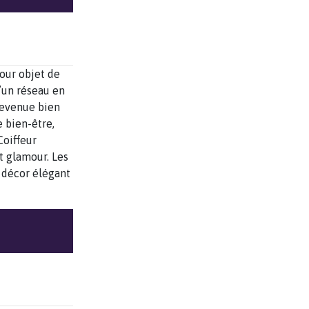
our objet de
’un réseau en
devenue bien
 bien-être,
Coiffeur
t glamour. Les
 décor élégant