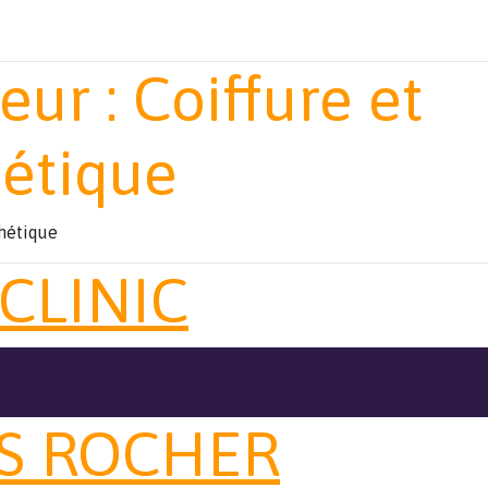
eur :
Coiffure et
hétique
thétique
 CLINIC
S ROCHER