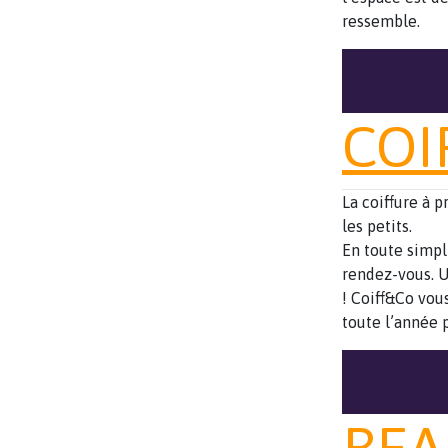
ressemble.
COI
La coiffure à p
les petits.
En toute simpli
rendez-vous. 
! Coiff&Co vou
toute l’année p
BEA