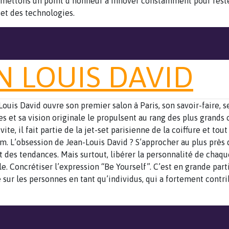
 mettons un point d’honneur à innover constamment pour reste
et des technologies.
N LOUIS DAVID
Louis David ouvre son premier salon à Paris, son savoir-faire, 
s et sa vision originale le propulsent au rang des plus grands 
 vite, il fait partie de la jet-set parisienne de la coiffure et to
m. L’obsession de Jean-Louis David ? S’approcher au plus près 
et des tendances. Mais surtout, libérer la personnalité de chaq
le. Concrétiser l’expression “Be Yourself”. C’est en grande part
 sur les personnes en tant qu’individus, qui a fortement contr