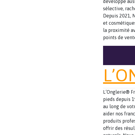
développe auss
sélective, rac
Depuis 2021, N
et cosmétiques
la proximité av
points de vent
L’O
L’Onglerie® Fr
pieds depuis 
au long de vot
aider nos franc
produits profe
offrir des résu