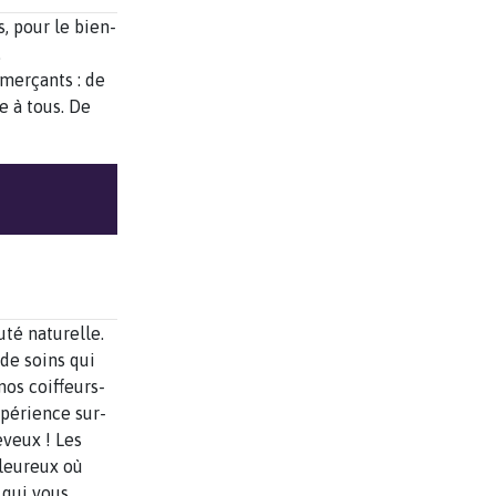
, pour le bien-
.
mmerçants : de
e à tous. De
uté naturelle.
 de soins qui
nos coiffeurs-
xpérience sur-
eveux ! Les
aleureux où
 qui vous