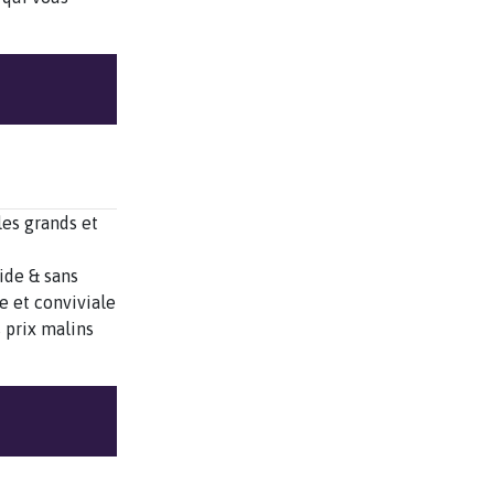
les grands et
pide & sans
 et conviviale
 prix malins