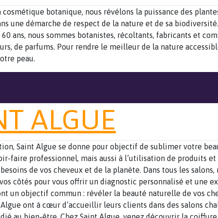
a cosmétique botanique, nous révélons la puissance des plantes
ans une démarche de respect de la nature et de sa biodiversité
 60 ans, nous sommes botanistes, récoltants, fabricants et co
urs, de parfums. Pour rendre le meilleur de la nature accessibl
votre peau.
NT ALGUE
tion, Saint Algue se donne pour objectif de sublimer votre bea
ir-faire professionnel, mais aussi à l’utilisation de produits et
besoins de vos cheveux et de la planète. Dans tous les salons, 
 vos côtés pour vous offrir un diagnostic personnalisé et une e
nt un objectif commun : révéler la beauté naturelle de vos ch
t Algue ont à cœur d’accueillir leurs clients dans des salons ch
édié au bien-être. Chez Saint Algue, venez découvrir la coiffure