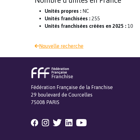
Nombre d'unités en France
Unités propres :
NC
Unités franchisées :
255
Unités franchisées créées en 2025 :
10
Nouvelle recherche
Fédération Française de la Franchise
29 boulevard de Courcelles
75008 PARIS