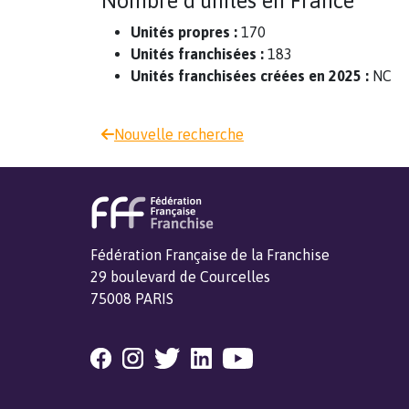
Nombre d'unités en France
Unités propres :
170
Unités franchisées :
183
Unités franchisées créées en 2025 :
NC
Nouvelle recherche
Fédération Française de la Franchise
29 boulevard de Courcelles
75008 PARIS